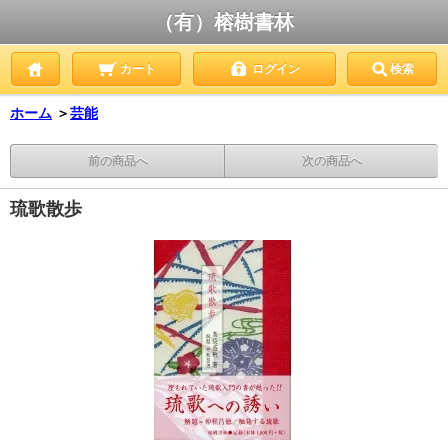
（有）榕樹書林
カート
ログイン
検索
ホーム
＞
芸能
前の商品へ
次の商品へ
琉歌散歩