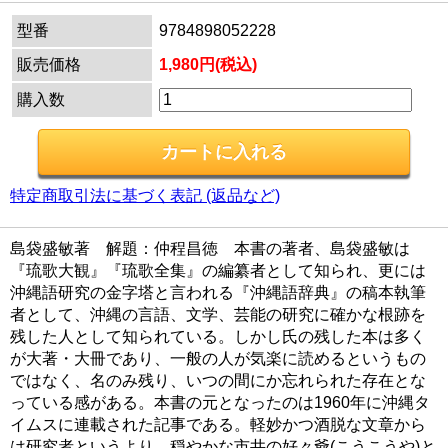
型番
9784898052228
販売価格
1,980円(税込)
購入数
特定商取引法に基づく表記 (返品など)
島袋盛敏著 解題：仲程昌徳 本書の著者、島袋盛敏は
『琉歌大観』『琉歌全集』の編纂者として知られ、更には
沖縄語研究の金字塔と言われる『沖縄語辞典』の稿本執筆
者として、沖縄の言語、文学、芸能の研究に確かな根跡を
残した人として知られている。しかし氏の残した本は多く
が大著・大冊であり、一般の人が気楽に読めるというもの
ではなく、名のみ残り、いつの間にか忘れられた存在とな
っている感がある。本書の元となったのは1960年に沖縄タ
イムスに連載された記事である。軽妙かつ酒脱な文章から
は研究者というより、穏やかな市井の好々爺(こうこうや)と