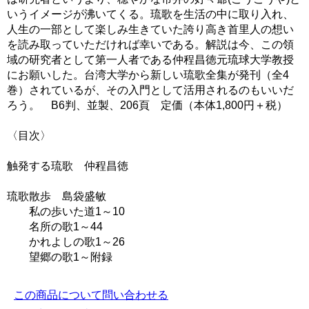
いうイメージが沸いてくる。琉歌を生活の中に取り入れ、
人生の一部として楽しみ生きていた誇り高き首里人の想い
を読み取っていただければ幸いである。解説は今、この領
域の研究者として第一人者である仲程昌徳元琉球大学教授
にお願いした。台湾大学から新しい琉歌全集が発刊（全4
巻）されているが、その入門として活用されるのもいいだ
ろう。 B6判、並製、206頁 定価（本体1,800円＋税）
〈目次〉
触発する琉歌 仲程昌徳
琉歌散歩 島袋盛敏
私の歩いた道1～10
名所の歌1～44
かれよしの歌1～26
望郷の歌1～附録
この商品について問い合わせる