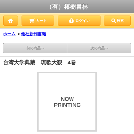
（有）榕樹書林
カート
ログイン
検索
ホーム
＞
他社新刊書籍
前の商品へ
次の商品へ
台湾大学典蔵 琉歌大観 4巻