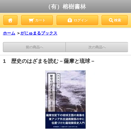
（有）榕樹書林
カート
ログイン
検索
ホーム
＞
がじゅまるブックス
前の商品へ
次の商品へ
1 歴史のはざまを読む－薩摩と琉球－