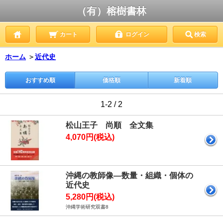
（有）榕樹書林
カート
ログイン
検索
ホーム
＞
近代史
おすすめ順
価格順
新着順
1-2 / 2
松山王子 尚順 全文集
4,070円(税込)
沖縄の教師像―数量・組織・個体の
近代史
5,280円(税込)
沖縄学術研究双書8