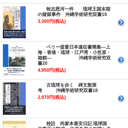
牧志恩河一件 琉球王国末期
の疑獄事件 沖縄学術研究双書19
3,300円(税込)
ペリー提督日本遠征書簡集―上
海・香港・琉球・江戸湾・小笠原・
箱館― 沖縄学術研究双
書20
4,950円(税込)
古琉球を歩く 碑文散策
考 沖縄学術研究双書18
2,970円(税込)
校註 尚家本喜安日記 琉球国