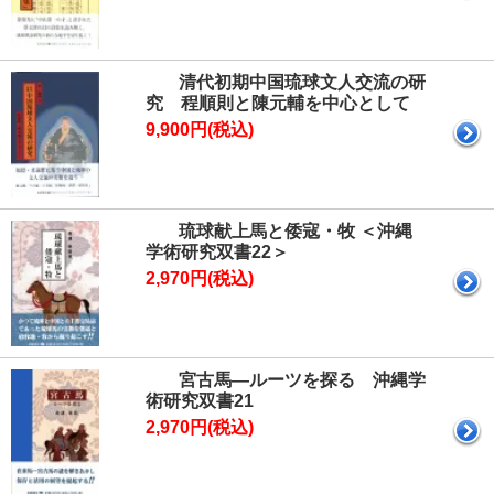
清代初期中国琉球文人交流の研
究 程順則と陳元輔を中心として
9,900円(税込)
琉球献上馬と倭寇・牧 ＜沖縄
学術研究双書22＞
2,970円(税込)
宮古馬―ルーツを探る 沖縄学
術研究双書21
2,970円(税込)