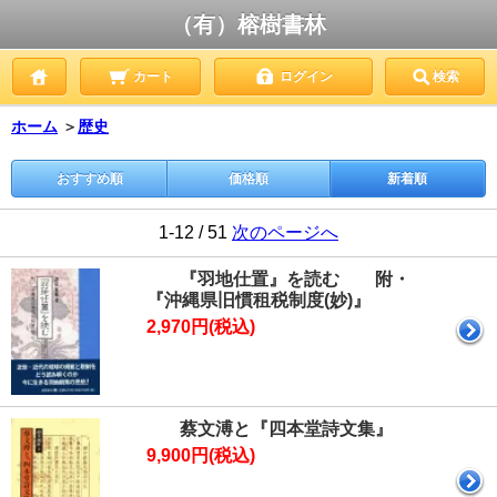
（有）榕樹書林
カート
ログイン
検索
ホーム
＞
歴史
おすすめ順
価格順
新着順
1-12 / 51
次のページへ
『羽地仕置』を読む 附・
『沖縄県旧慣租税制度(妙)』
2,970円(税込)
蔡文溥と『四本堂詩文集』
9,900円(税込)