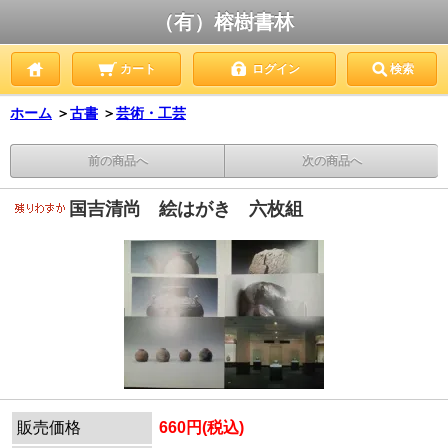
（有）榕樹書林
カート
ログイン
検索
ホーム
＞
古書
＞
芸術・工芸
前の商品へ
次の商品へ
国吉清尚 絵はがき 六枚組
販売価格
660円(税込)