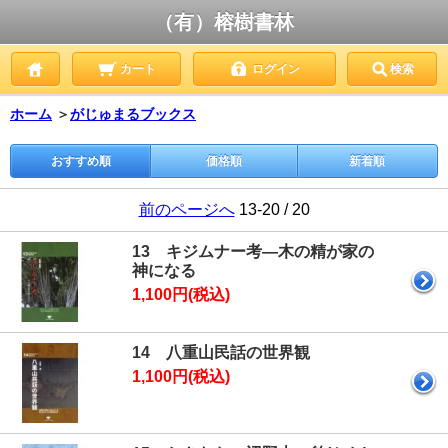
（有）榕樹書林
カート
ログイン
検索
ホーム
＞
がじゅまるブックス
おすすめ順
価格順
新着順
前のページへ
13-20 / 20
13 キジムナー考―木の精が家の
神になる
1,100円(税込)
14 八重山民話の世界観
1,100円(税込)