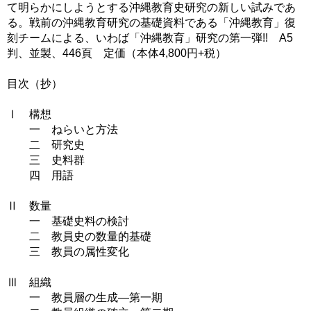
て明らかにしようとする沖縄教育史研究の新しい試みであ
る。戦前の沖縄教育研究の基礎資料である「沖縄教育」復
刻チームによる、いわば「沖縄教育」研究の第一弾!! A5
判、並製、446頁 定価（本体4,800円+税）
目次（抄）
Ⅰ 構想
一 ねらいと方法
二 研究史
三 史料群
四 用語
Ⅱ 数量
一 基礎史料の検討
二 教員史の数量的基礎
三 教員の属性変化
Ⅲ 組織
一 教員層の生成―第一期