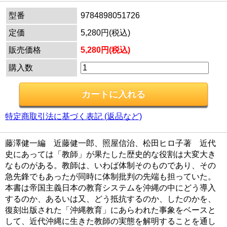
型番
9784898051726
定価
5,280円(税込)
販売価格
5,280円(税込)
購入数
特定商取引法に基づく表記 (返品など)
藤澤健一編 近藤健一郎、照屋信治、松田ヒロ子著 近代
史にあっては「教師」が果たした歴史的な役割は大変大き
なものがある。教師は、いわば体制そのものであり、その
急先鋒でもあったが同時に体制批判の先端も担っていた。
本書は帝国主義日本の教育システムを沖縄の中にどう導入
するのか、あるいは又、どう抵抗するのか、したのかを、
復刻出版された「沖縄教育」にあらわれた事象をベースと
して、近代沖縄に生きた教師の実態を解明することを通し