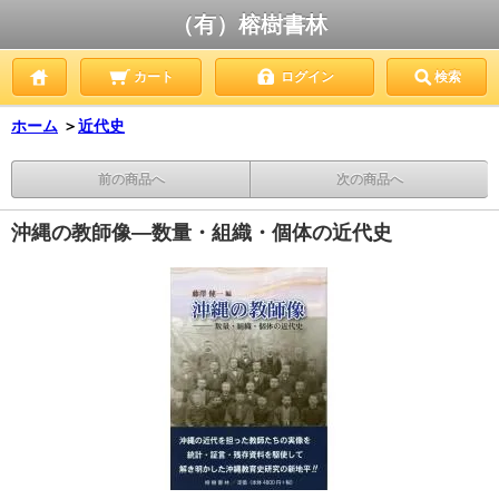
（有）榕樹書林
カート
ログイン
検索
ホーム
＞
近代史
前の商品へ
次の商品へ
沖縄の教師像―数量・組織・個体の近代史