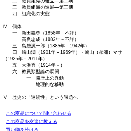
二 教員組織の確立―第二期
三 教員組織の進展―第三期
四 組織化の実態
Ⅳ 個体
一 新田義尊（1858年－不詳）
二 高良忠成（1882年－不詳）
三 島袋源一郎（1885年－1942年）
四 崎山濶（1901年－1969年）・崎山（糸洲）マサ
（1925年－2011年）
五 大浜秀（1914年－）
六 教員類型論の展開
一 職歴上の異動
二 地理的な移動
Ⅴ 歴史の「連続性」という課題へ
この商品について問い合わせる
この商品を友達に教える
買い物を続ける