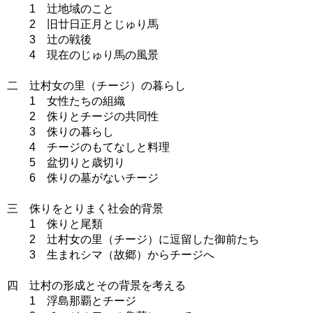
1 辻地域のこと
2 旧廿日正月とじゅり馬
3 辻の戦後
4 現在のじゅり馬の風景
二 辻村女の里（チージ）の暮らし
1 女性たちの組織
2 侏りとチージの共同性
3 侏りの暮らし
4 チージのもてなしと料理
5 盆切りと歳切り
6 侏りの墓がないチージ
三 侏りをとりまく社会的背景
1 侏りと尾類
2 辻村女の里（チージ）に逗留した御前たち
3 生まれシマ（故郷）からチージへ
四 辻村の形成とその背景を考える
1 浮島那覇とチージ