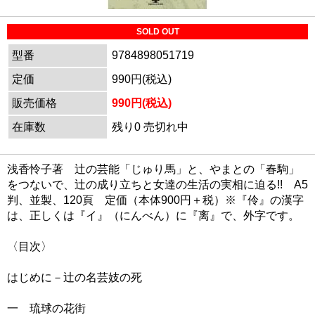
SOLD OUT
型番
9784898051719
定価
990円(税込)
販売価格
990円(税込)
在庫数
残り0 売切れ中
浅香怜子著 辻の芸能「じゅり馬」と、やまとの「春駒」
をつないで、辻の成り立ちと女達の生活の実相に迫る!! A5
判、並製、120頁 定価（本体900円＋税）※『伶』の漢字
は、正しくは『イ』（にんべん）に『离』で、外字です。
〈目次〉
はじめに－辻の名芸妓の死
一 琉球の花街