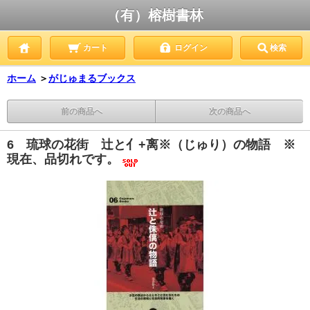
（有）榕樹書林
カート
ログイン
検索
ホーム
＞
がじゅまるブックス
前の商品へ
次の商品へ
6 琉球の花街 辻と亻+离※（じゅり）の物語 ※
現在、品切れです。