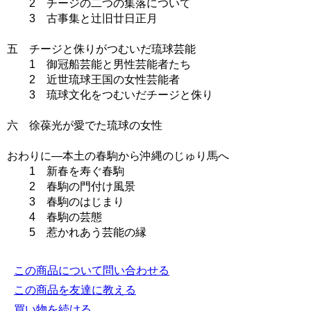
2 チージの二つの集落について
3 古事集と辻旧廿日正月
五 チージと侏りがつむいだ琉球芸能
1 御冠船芸能と男性芸能者たち
2 近世琉球王国の女性芸能者
3 琉球文化をつむいだチージと侏り
六 徐葆光が愛でた琉球の女性
おわりに―本土の春駒から沖縄のじゅり馬へ
1 新春を寿ぐ春駒
2 春駒の門付け風景
3 春駒のはじまり
4 春駒の芸態
5 惹かれあう芸能の縁
この商品について問い合わせる
この商品を友達に教える
買い物を続ける