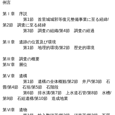
例言
第Ⅰ章 序説
第1節 首里城城郭等復元整備事業に至る経緯/
第2節 調査に至る経緯
第3節 調査の組織/第4節 調査の経過
第Ⅱ章 遺跡の位置及び環境
第1節 地理的環境/第2節 歴史的環境
第Ⅲ章 調査の概要
第Ⅳ章 層位
第Ⅴ章 遺構
第1節 遺構の全体概観/第2節 井戸/第3節 石
畳/第4節 石垣/第5節 石階段
第6節 排水溝/第7節 上水道石管/第8節 水槽/
第9節 石組遺構/第10節 造成地業
第Ⅵ章 遺物