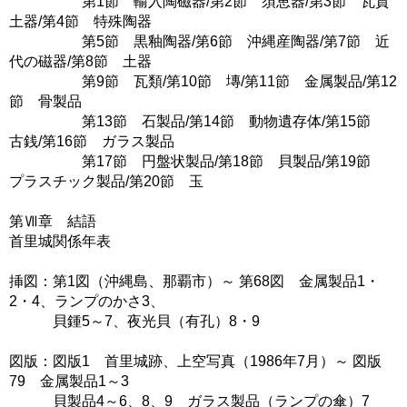
第1節 輸入陶磁器/第2節 須恵器/第3節 瓦質
土器/第4節 特殊陶器
第5節 黒釉陶器/第6節 沖縄産陶器/第7節 近
代の磁器/第8節 土器
第9節 瓦類/第10節 塼/第11節 金属製品/第12
節 骨製品
第13節 石製品/第14節 動物遺存体/第15節
古銭/第16節 ガラス製品
第17節 円盤状製品/第18節 貝製品/第19節
プラスチック製品/第20節 玉
第Ⅶ章 結語
首里城関係年表
挿図：第1図（沖縄島、那覇市）～ 第68図 金属製品1・
2・4、ランプのかさ3、
貝鍾5～7、夜光貝（有孔）8・9
図版：図版1 首里城跡、上空写真（1986年7月）～ 図版
79 金属製品1～3
貝製品4～6、8、9 ガラス製品（ランプの傘）7