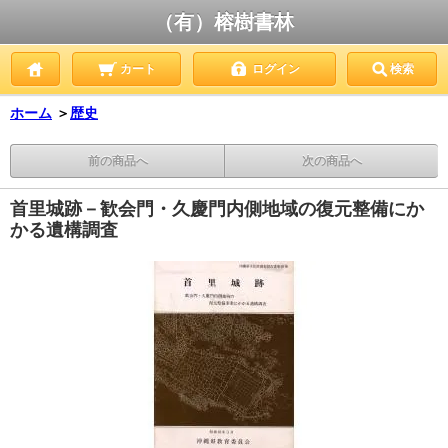
（有）榕樹書林
カート
ログイン
検索
ホーム
＞
歴史
前の商品へ
次の商品へ
首里城跡－歓会門・久慶門内側地域の復元整備にか
かる遺構調査