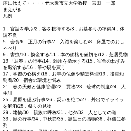
序に代えて・・・・元大阪市立大学教授 宮田 一郎
まえがき
凡例
1．官話を学ぶ/2．客を接待する/3．お墓参りの準備/4．体
調不良
5．会食/6．正月の行事/7．入浴を楽しむ/8．床屋でのおし
ゃべり
9．害虫/10．換金する/11．本の価格を値切る/12．芝居見物
13 「迎春」の行事/14．雑用を指示する/15．宿舎のねずみ
を退治する/16．筆や硯を買う
17．学習の心構え/18．お寺の仏像や精進料理/19．接貢船
到着/20．宿舎の環境と悩み
21．春の天候と健康管理/22．買物/23．琉球の制度/24．人
生訓
25．屈原を偲ぶ行事/26．災いを絶つ/27．外出でイライラ
を解消/28．祭りの見物
29．建物/30．親族の呼称/31．七夕/32．人としての道
33．廟の行事/34．中秋節/35．誕生日の贈物/36．葬儀に参
列