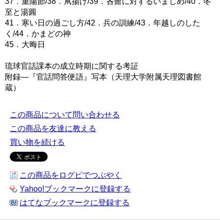
37．重陽節/38．凧揚げ/39．吝嗇に対するいましめ/40．冬
至と湯圓
41．寒い日の過ごし方/42．兵の訓練/43．年越しのした
く/44．かまどの神
45．大晦日
琉球官話課本の成立時期に関する考証
附録―『官話問答便語』写本（天理大学附属天理図書館
蔵）
この商品について問い合わせる
この商品を友達に教える
買い物を続ける
この商品をログピでつぶやく
Yahoo!ブックマークに登録する
はてなブックマークに登録する