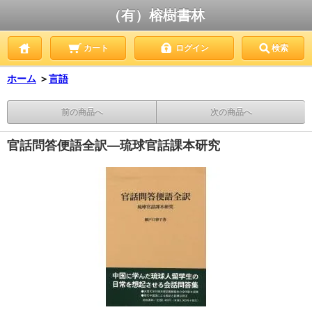
（有）榕樹書林
カート
ログイン
検索
ホーム
＞
言語
前の商品へ
次の商品へ
官話問答便語全訳―琉球官話課本研究