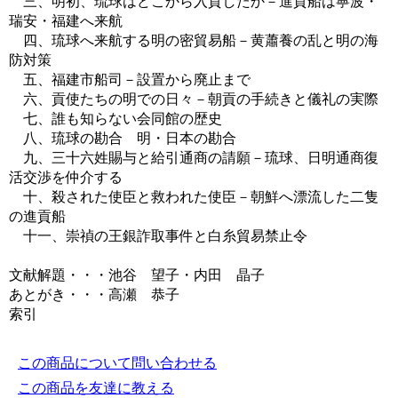
三、明初、琉球はどこから入貢したか－進貢船は寧波・
瑞安・福建へ来航
四、琉球へ来航する明の密貿易船－黄蕭養の乱と明の海
防対策
五、福建市船司－設置から廃止まで
六、貢使たちの明での日々－朝貢の手続きと儀礼の実際
七、誰も知らない会同館の歴史
八、琉球の勘合 明・日本の勘合
九、三十六姓賜与と給引通商の請願－琉球、日明通商復
活交渉を仲介する
十、殺された使臣と救われた使臣－朝鮮へ漂流した二隻
の進貢船
十一、崇禎の王銀詐取事件と白糸貿易禁止令
文献解題・・・池谷 望子・内田 晶子
あとがき・・・高瀬 恭子
索引
この商品について問い合わせる
この商品を友達に教える