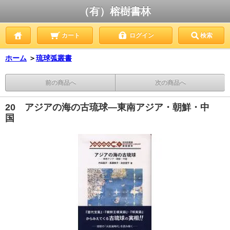
（有）榕樹書林
カート
ログイン
検索
ホーム
＞
琉球弧叢書
前の商品へ
次の商品へ
20 アジアの海の古琉球―東南アジア・朝鮮・中
国