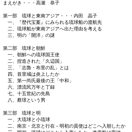
まえがき・・・高瀬 恭子
第一部 琉球と東南アジア・・・内田 晶子
一、『歴代宝案』にみられる琉球船の渡航先
二、琉球船が東南アジアへ出た理由を考える
三、明の「開洋」の謎
第二部 琉球と朝鮮
一、朝鮮への琉球国王使
二、捏造された「久辺国」
三、「志魯・布里の乱」とは
四、首里城は炎上したか
五、第一尚氏最後の王「中和」
六、漂流民万年と丁録
七、十五世紀の先島
八、蔡璟という男
第三部 琉球と明
一、大琉球と小琉球
二、南京・北京と行在－明初の貢使はどこへ入朝したか