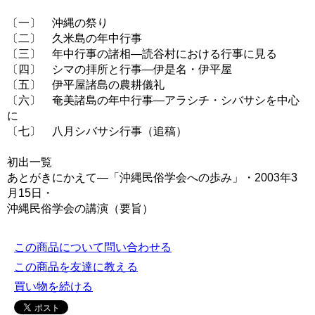
〔一〕 沖縄の祭り
〔二〕 久米島の年中行事
〔三〕 年中行事の諸相―読谷村における行事に見る
〔四〕 シマの拝所と行事―伊是名・伊平屋
〔五〕 伊平屋諸島の農耕儀礼
〔六〕 奄美諸島の年中行事―アラシチ・シバサシを中心
に
〔七〕 八月シバサシ行事（追稿）
初出一覧
あとがきにかえて―「沖縄民俗学会への歩み」・2003年3
月15日・
沖縄民俗学会の講演（要旨）
この商品について問い合わせる
この商品を友達に教える
買い物を続ける