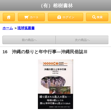
（有）榕樹書林
カート
ログイン
検索
ホーム
＞
琉球弧叢書
前の商品へ
次の商品へ
16 沖縄の祭りと年中行事―沖縄民俗誌Ⅲ