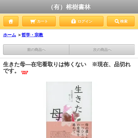
（有）榕樹書林
カート
ログイン
検索
ホーム
＞
哲学・宗教
前の商品へ
次の商品へ
生きた母―在宅看取りは怖くない ※現在、品切れ
です。