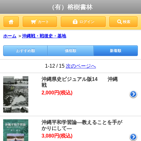
（有）榕樹書林
カート
ログイン
検索
ホーム
＞
沖縄戦・戦後史・基地
おすすめ順
価格順
新着順
1-12 / 15
次のページへ
沖縄県史ビジュアル版14 沖縄
戦
2,000円(税込)
沖縄平和学習論―教えることを手が
かりにして―
3,080円(税込)