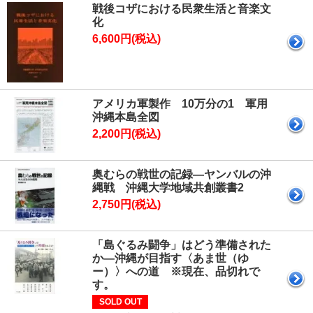
戦後コザにおける民衆生活と音楽文
化
6,600円(税込)
アメリカ軍製作 10万分の1 軍用
沖縄本島全図
2,200円(税込)
奥むらの戦世の記録―ヤンバルの沖
縄戦 沖縄大学地域共創叢書2
2,750円(税込)
「島ぐるみ闘争」はどう準備された
か―沖縄が目指す〈あま世（ゆ
ー）〉への道 ※現在、品切れで
す。
SOLD OUT