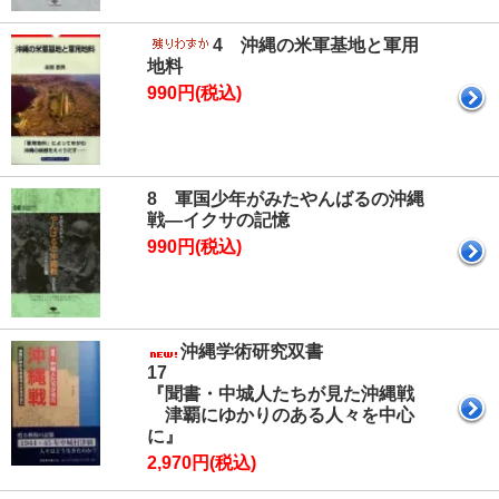
4 沖縄の米軍基地と軍用
地料
990円(税込)
8 軍国少年がみたやんばるの沖縄
戦―イクサの記憶
990円(税込)
沖縄学術研究双書
1
『聞書・中城人たちが見た沖縄戦
津覇にゆかりのある人々を中心
に』
2,970円(税込)