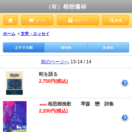
（有）榕樹書林
カート
ログイン
検索
ホーム
＞
文学・エッセイ
おすすめ順
価格順
新着順
前のページへ
13-14 / 14
蛇を語る
2,750円(税込)
相思樹挽歌 琴森 戀 詩集
2,200円(税込)